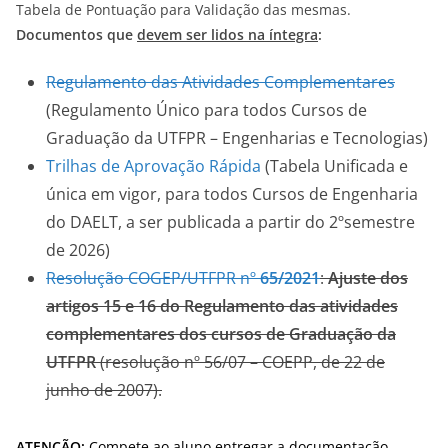
Tabela de Pontuação para Validação das mesmas.
Documentos que
devem ser lidos na íntegra
:
Regulamento das Atividades Complementares
(Regulamento Único para todos Cursos de
Graduação da UTFPR – Engenharias e Tecnologias)
Trilhas de Aprovação Rápida
(Tabela Unificada e
única em vigor, para todos Cursos de Engenharia
do DAELT, a ser publicada a partir do 2ºsemestre
de 2026)
Resolução COGEP/UTFPR nº
65/2021
:
Ajuste dos
artigos 15 e 16 do Regulamento das atividades
complementares dos cursos de Graduação da
UTFPR
(resolução nº 56/07 – COEPP, de 22 de
junho de 2007).
ATENÇÃO:
Compete ao aluno entregar a documentação