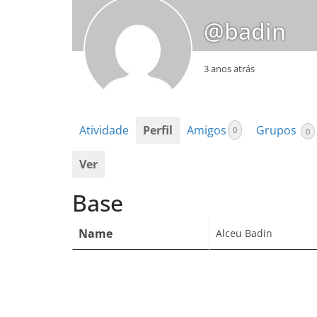
@badin
3 anos atrás
Atividade
Perfil
Amigos
Grupos
0
0
Ver
Base
Name
Alceu Badin