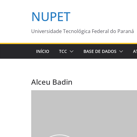
Pular
NUPET
para
o
conteúdo
Universidade Tecnológica Federal do Paraná
INÍCIO
TCC
BASE DE DADOS
A
Alceu Badin